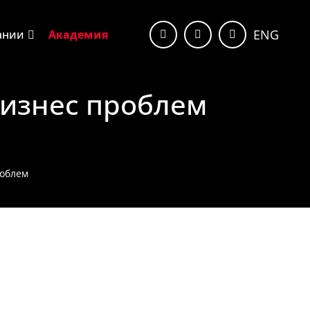
ENG
ании
Академия
изнес проблем
роблем